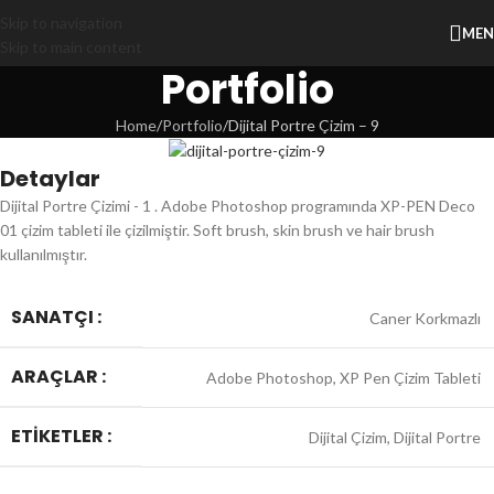
Skip to navigation
ME
Skip to main content
Portfolio
Home
Portfolio
Dijital Portre Çizim – 9
Detaylar
Dijital Portre Çizimi - 1 . Adobe Photoshop programında XP-PEN Deco
01 çizim tableti ile çizilmiştir. Soft brush, skin brush ve hair brush
kullanılmıştır.
SANATÇI :
Caner Korkmazlı
ARAÇLAR :
Adobe Photoshop, XP Pen Çizim Tableti
ETIKETLER :
Dijital Çizim, Dijital Portre