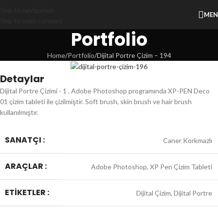
Skip to navigation
ME
Skip to main content
Portfolio
Home
Portfolio
Dijital Portre Çizim – 194
Detaylar
Dijital Portre Çizimi - 1 . Adobe Photoshop programında XP-PEN Deco
01 çizim tableti ile çizilmiştir. Soft brush, skin brush ve hair brush
kullanılmıştır.
SANATÇI :
Caner Korkmazlı
ARAÇLAR :
Adobe Photoshop, XP Pen Çizim Tableti
ETIKETLER :
Dijital Çizim, Dijital Portre