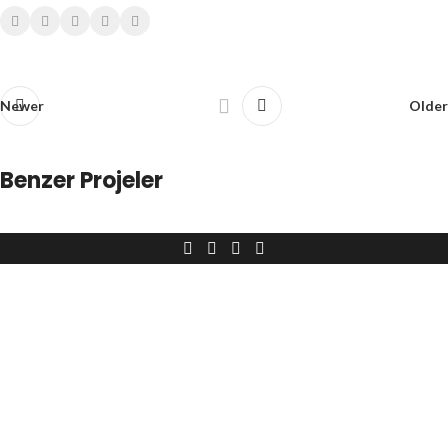
Newer
Older
Benzer Projeler
Dijital Portre Çizim – 196
Çizimler