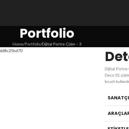
Portfolio
Home
Portfolio
Dijital Portre Çizim – 3
Det
Dijital Portr
Deco 01 çizim 
brush kullanıl
SANATÇI 
ARAÇLAR
ETIKETLE