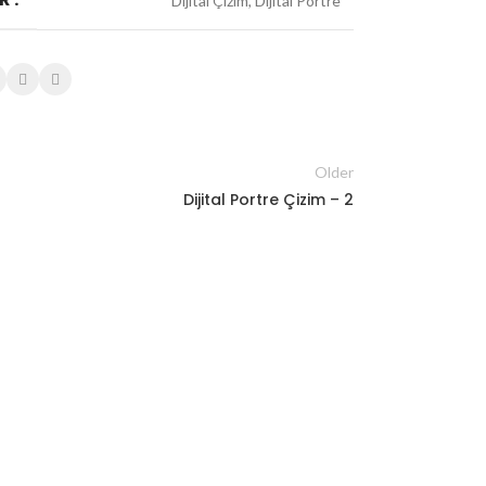
Dijital Çizim, Dijital Portre
Older
Dijital Portre Çizim – 2
r
al Portre Çizim – 194