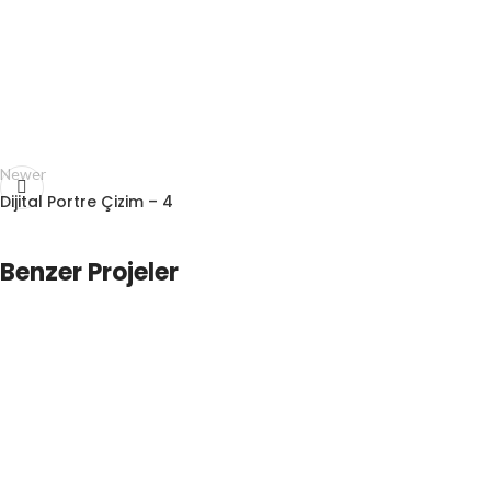
Newer
Dijital Portre Çizim – 4
Benzer Projeler
Çizimler
Dijital Portre Çizim – 196