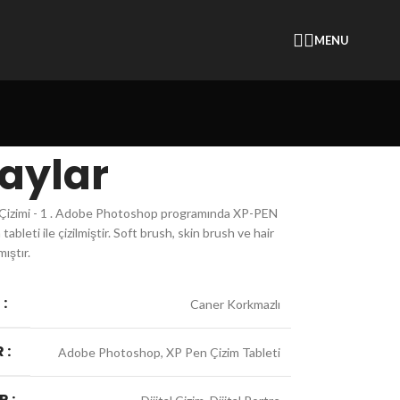
MENU
aylar
e Çizimi - 1 . Adobe Photoshop programında XP-PEN
tableti ile çizilmiştir. Soft brush, skin brush ve hair
mıştır.
:
Caner Korkmazlı
 :
Adobe Photoshop, XP Pen Çizim Tableti
R :