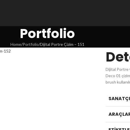
Portfolio
Home
Portfolio
Dijital Portre Çizim – 151
Det
Dijital Portr
Deco 01 çizim 
brush kullanıl
SANATÇI 
ARAÇLAR
ETIKETLE