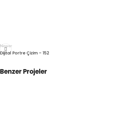
Newer
Dijital Portre Çizim – 152
Benzer Projeler
Dijital Portre Çizim – 196
Çizimler