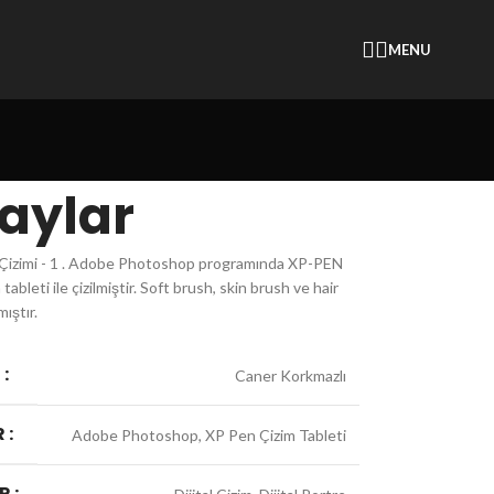
MENU
aylar
e Çizimi - 1 . Adobe Photoshop programında XP-PEN
tableti ile çizilmiştir. Soft brush, skin brush ve hair
mıştır.
:
Caner Korkmazlı
 :
Adobe Photoshop, XP Pen Çizim Tableti
R :