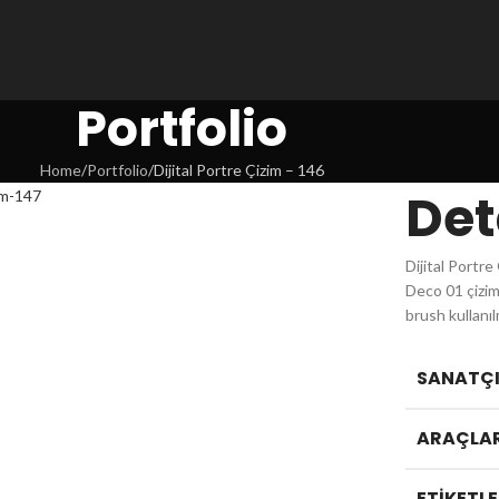
Portfolio
Home
Portfolio
Dijital Portre Çizim – 146
Det
Dijital Portr
Deco 01 çizim 
brush kullanıl
SANATÇI 
ARAÇLAR
ETIKETLE