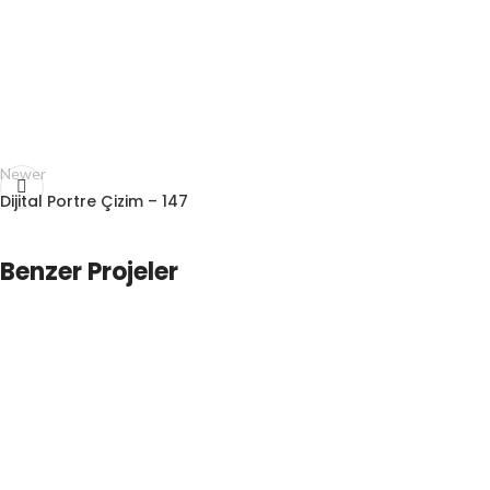
Newer
Dijital Portre Çizim – 147
Benzer Projeler
Dijital Portre Çizim – 196
Çizimler