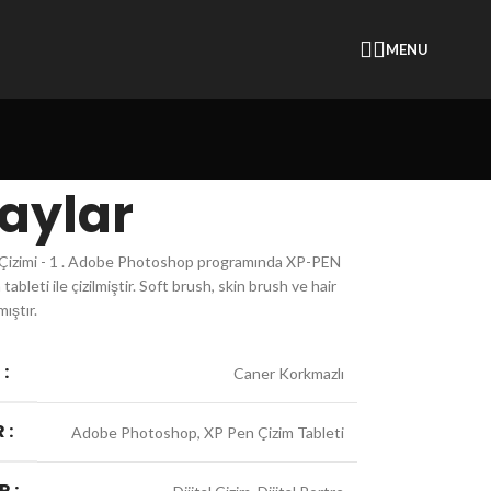
MENU
aylar
e Çizimi - 1 . Adobe Photoshop programında XP-PEN
tableti ile çizilmiştir. Soft brush, skin brush ve hair
mıştır.
:
Caner Korkmazlı
 :
Adobe Photoshop, XP Pen Çizim Tableti
R :