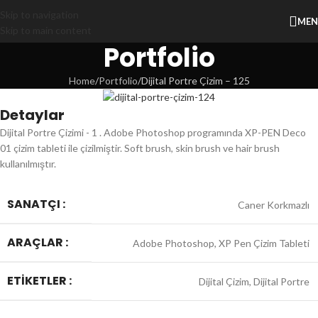
Skip to navigation
ME
Skip to main content
Portfolio
Home
Portfolio
Dijital Portre Çizim – 125
Detaylar
Dijital Portre Çizimi - 1 . Adobe Photoshop programında XP-PEN Deco
01 çizim tableti ile çizilmiştir. Soft brush, skin brush ve hair brush
kullanılmıştır.
SANATÇI :
Caner Korkmazlı
ARAÇLAR :
Adobe Photoshop, XP Pen Çizim Tableti
ETIKETLER :
Dijital Çizim, Dijital Portre