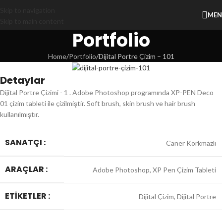
Skip to navigation
ME
Skip to main content
Portfolio
Home
Portfolio
Dijital Portre Çizim – 101
Detaylar
Dijital Portre Çizimi - 1 . Adobe Photoshop programında XP-PEN Deco
01 çizim tableti ile çizilmiştir. Soft brush, skin brush ve hair brush
kullanılmıştır.
SANATÇI :
Caner Korkmazlı
ARAÇLAR :
Adobe Photoshop, XP Pen Çizim Tableti
ETIKETLER :
Dijital Çizim, Dijital Portre